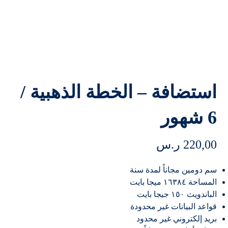
استضافة – الخطة الذهبية /
6 شهور
220,00
ر.س
سم دومين مجاناً لمدة سنة
المساحة ١٦٣٨٤ ميجا بايت
الباندويث ١٥٠ جيجا بايت
قواعد البيانات غير محدودة
بريد إلكتروني غير محدود