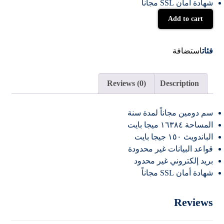
شهادة أمان SSL مجاناً
Add to cart
فئات
استضافة
Reviews (0)
Description
سم دومين مجاناً لمدة سنة
المساحة ١٦٣٨٤ ميجا بايت
الباندويث ١٥٠ جيجا بايت
قواعد البيانات غير محدودة
بريد إلكتروني غير محدود
شهادة أمان SSL مجاناً
Reviews