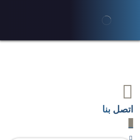
اتصل
بنا
_